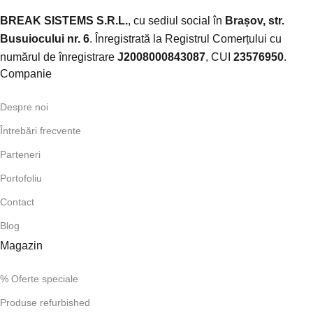
BREAK SISTEMS S.R.L.
, cu sediul social în
Brașov, str.
Busuiocului nr. 6
. Înregistrată la Registrul Comerțului cu
numărul de înregistrare
J2008000843087
, CUI
23576950
.​
Companie
Despre noi
Întrebări frecvente
Parteneri
Portofoliu
Contact
Blog
Magazin
% Oferte speciale
Produse refurbished