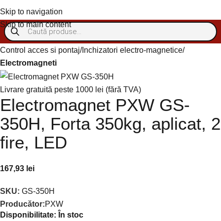
Autentificare/Înregistra
Skip to navigation
Skip to main content
Control acces si pontaj
Inchizatori electro-magnetice
Electromagneti
Livrare gratuită peste 1000 lei (fără TVA)
Electromagnet PXW GS-
350H, Forta 350kg, aplicat, 2
fire, LED
167,93
lei
SKU:
GS-350H
Producător:
PXW
Disponibilitate:
În stoc