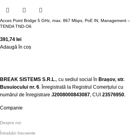
Acces Point Bridge 5 GHz, max. 867 Mbps, PoE IN, Management –
TENDA TND-O6
391,74
lei
Adaugă în coș
BREAK SISTEMS S.R.L.
, cu sediul social în
Brașov, str.
Busuiocului nr. 6
. Înregistrată la Registrul Comerțului cu
numărul de înregistrare
J2008000843087
, CUI
23576950
.​
Companie
Despre noi
Întrebări frecvente