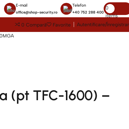
E-mail
Telefon
0
0,00
le
office@shop-security.ro
+40 752 288 400
items
Autentificare/Înregistra
0
Compară
Favorite
000MGA
ca (pt TFC-1600) –