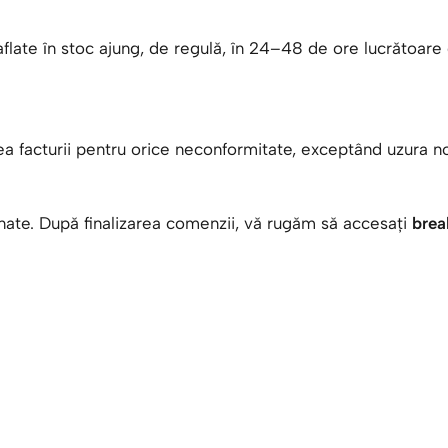
le aflate în stoc ajung, de regulă, în 24–48 de ore lucrăto
ea facturii pentru orice neconformitate, exceptând uzura 
onate. După finalizarea comenzii, vă rugăm să accesați
brea