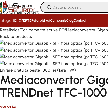
Skip to navigation
Skip to main content
ategorii
% OFERTE
Refurbished
Companie
Blog
Contact
Retelistica
Echipamente active FO
Mediaconvertor Gigab
Back to products
Livrare gratuită peste 1000 lei (fără TVA)
Mediaconvertor Giga
TRENDnet TFC-100
291,91
lei