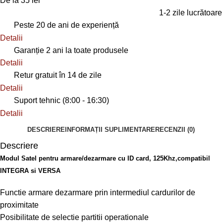
De la 35 lei
1-2 zile lucrătoare
Peste 20 de ani de experiență
Detalii
Garanție 2 ani la toate produsele
Detalii
Retur gratuit în 14 de zile
Detalii
Suport tehnic (8:00 - 16:30)
Detalii
DESCRIERE
INFORMAȚII SUPLIMENTARE
RECENZII (0)
Descriere
Modul Satel pentru armare/dezarmare cu ID card, 125Khz,compatibil
INTEGRA si VERSA
Functie armare dezarmare prin intermediul cardurilor de
proximitate
Posibilitate de selectie partitii operationale