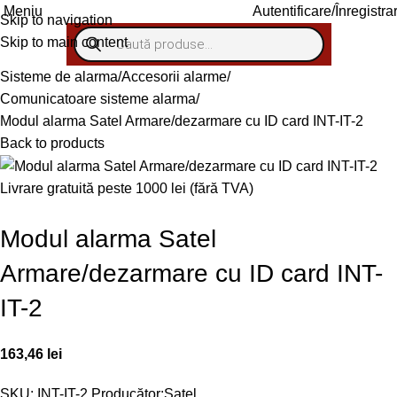
Autentificare/Înregistra
Meniu
Skip to navigation
Skip to main content
Sisteme de alarma
Accesorii alarme
Comunicatoare sisteme alarma
Modul alarma Satel Armare/dezarmare cu ID card INT-IT-2
Back to products
Livrare gratuită peste 1000 lei (fără TVA)
Modul alarma Satel
Armare/dezarmare cu ID card INT-
IT-2
163,46
lei
SKU:
INT-IT-2
Producător:
Satel