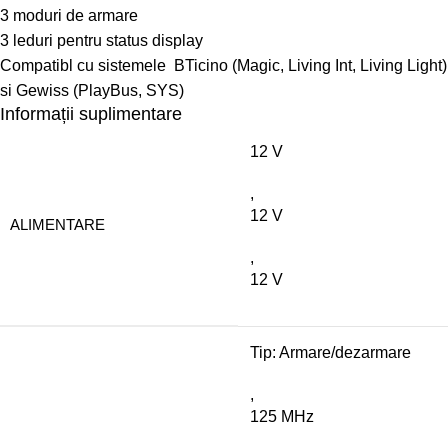
3 moduri de armare
3 leduri pentru status display
Compatibl cu sistemele BTicino (Magic, Living Int, Living Light)
si Gewiss (PlayBus, SYS)
Informații suplimentare
12 V
,
12 V
ALIMENTARE
,
12 V
Tip: Armare/dezarmare
,
125 MHz