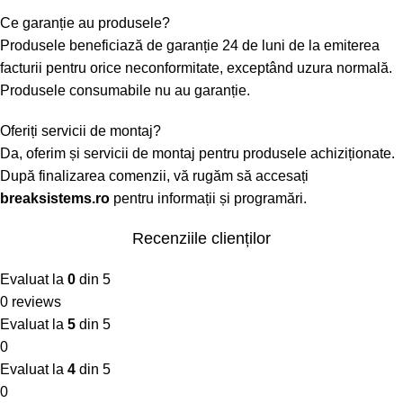
Ce garanție au produsele?
Produsele beneficiază de garanție 24 de luni de la emiterea
facturii pentru orice neconformitate, exceptând uzura normală.
Produsele consumabile nu au garanție.
Oferiți servicii de montaj?
Da, oferim și servicii de montaj pentru produsele achiziționate.
După finalizarea comenzii, vă rugăm să accesați
breaksistems.ro
pentru informații și programări.
Recenziile clienților
Evaluat la
0
din 5
0 reviews
Evaluat la
5
din 5
0
Evaluat la
4
din 5
0