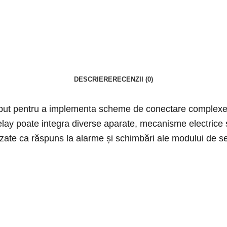
DESCRIERE
RECENZII (0)
put pentru a implementa scheme de conectare complexe. A
lay poate integra diverse aparate, mecanisme electrice și 
izate ca răspuns la alarme și schimbări ale modului de 