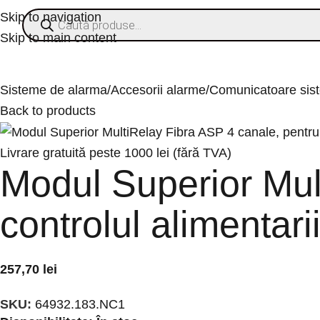
Skip to navigation
Skip to main content
ategorii
% OFERTE
Refurbished
Companie
Blog
Contact
Sisteme de alarma
Accesorii alarme
Comunicatoare sis
Back to products
Livrare gratuită peste 1000 lei (fără TVA)
Modul Superior Mul
controlul alimentari
257,70
lei
SKU:
64932.183.NC1