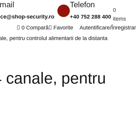
mail
Telefon
0
0,00
le
ice@shop-security.ro
+40 752 288 400
items
0
Compară
Favorite
Autentificare/Înregistra
, pentru controlul alimentarii de la distanta
 canale, pentru