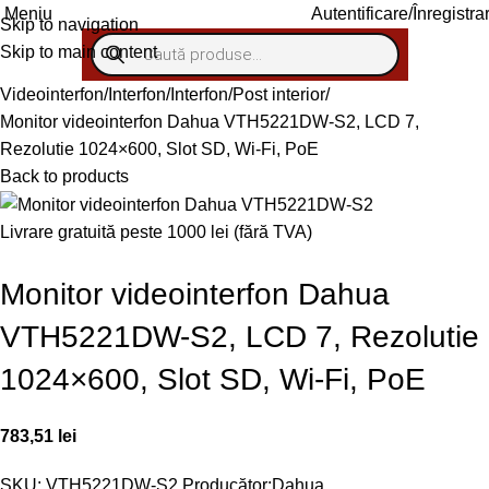
Autentificare/Înregistra
Meniu
Skip to navigation
Skip to main content
Videointerfon/Interfon
Interfon
Post interior
Monitor videointerfon Dahua VTH5221DW-S2, LCD 7,
Rezolutie 1024×600, Slot SD, Wi-Fi, PoE
Back to products
Livrare gratuită peste 1000 lei (fără TVA)
Monitor videointerfon Dahua
VTH5221DW-S2, LCD 7, Rezolutie
1024×600, Slot SD, Wi-Fi, PoE
783,51
lei
SKU:
VTH5221DW-S2
Producător:
Dahua