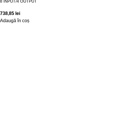
8 INPUT/4 OUTPUT
738,85
lei
Adaugă în coș