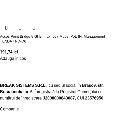
Acces Point Bridge 5 GHz, max. 867 Mbps, PoE IN, Management –
TENDA TND-O6
391,74
lei
Adaugă în coș
BREAK SISTEMS S.R.L.
, cu sediul social în
Brașov, str.
Busuiocului nr. 6
. Înregistrată la Registrul Comerțului cu
numărul de înregistrare
J2008000843087
, CUI
23576950
.​
Companie