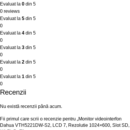
Evaluat la
0
din 5
0 reviews
Evaluat la
5
din 5
0
Evaluat la
4
din 5
0
Evaluat la
3
din 5
0
Evaluat la
2
din 5
0
Evaluat la
1
din 5
0
Recenzii
Nu există recenzii până acum.
Fii primul care scrii o recenzie pentru „Monitor videointerfon
Dahua VTH5221DW-S2, LCD 7, Rezolutie 1024×600, Slot SD,