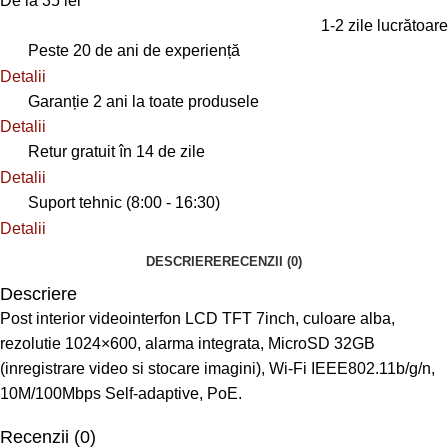
De la 35 lei
1-2 zile lucrătoare
Peste 20 de ani de experiență
Detalii
Garanție 2 ani la toate produsele
Detalii
Retur gratuit în 14 de zile
Detalii
Suport tehnic (8:00 - 16:30)
Detalii
DESCRIERE
RECENZII (0)
Descriere
Post interior videointerfon LCD TFT 7inch, culoare alba,
rezolutie 1024×600, alarma integrata, MicroSD 32GB
(inregistrare video si stocare imagini), Wi-Fi IEEE802.11b/g/n,
10M/100Mbps Self-adaptive, PoE.
Recenzii (0)