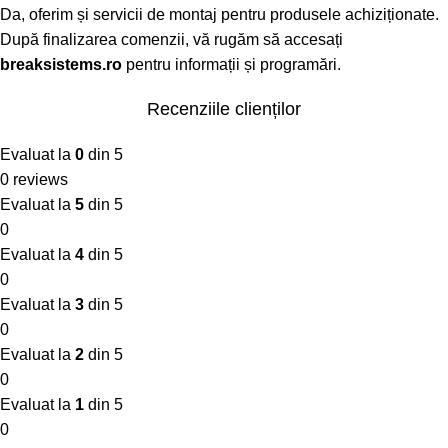
Da, oferim și servicii de montaj pentru produsele achiziționate.
După finalizarea comenzii, vă rugăm să accesați
breaksistems.ro
pentru informații și programări.
Recenziile clienților
Evaluat la
0
din 5
0 reviews
Evaluat la
5
din 5
0
Evaluat la
4
din 5
0
Evaluat la
3
din 5
0
Evaluat la
2
din 5
0
Evaluat la
1
din 5
0