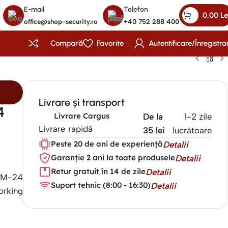
E-mail
Telefon
0,00
Le
office@shop-security.ro
+40 752 288 400
Compară
Favorite
Autentificare/Înregistra
Livrare și transport
4
Livrare Cargus
De la
1-2 zile
Livrare rapidă
35 lei
lucrătoare
Peste 20 de ani de experiență
Detalii
Garanție 2 ani la toate produsele
Detalii
Retur gratuit în 14 de zile
Detalii
CM-24
Suport tehnic (8:00 - 16:30)
Detalii
rking