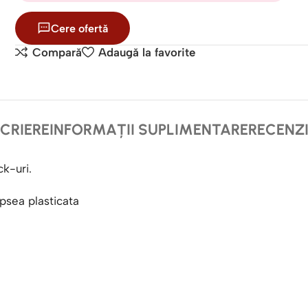
Cere ofertă
Compară
Adaugă la favorite
CRIERE
INFORMAȚII SUPLIMENTARE
RECENZII
ck-uri.
opsea plasticata