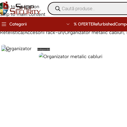
Skip to navigation
Skip to main content
% OFERTE
Refurbished
Comp
Categorii
Retelistica
Accesorii rack-uri
Organizator metalic cablur
Indisponibil