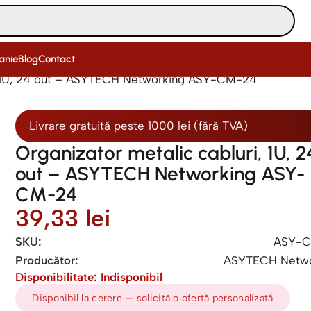
anie
Blog
Contact
i, 1U, 24 out – ASYTECH Networking ASY-CM-24
Livrare gratuită peste 1000 lei (fără TVA)
Organizator metalic cabluri, 1U, 2
out – ASYTECH Networking ASY-
CM-24
39,33
lei
SKU:
ASY-
Producător:
ASYTECH Netwo
Disponibilitate: Indisponibil
Disponibil la cerere — solicită o ofertă personalizată