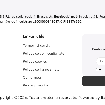
 S.R.L.
, cu sediul social în
Brașov, str. Busuiocului nr. 6
. Înregistrată la Reg
numărul de înregistrare
J2008000843087
, CUI
23576950
.​
Linkuri utile
Termeni și condiții
Pentru a
Politica de confidențialitate
Politica cookies
Politica de livrare și retur
Am c
Contul meu
Produse favorite
pyright ©2026. Toate drepturile rezervate. Powered by
It