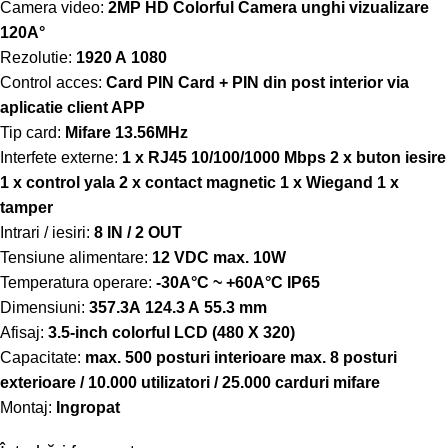
Camera video:
2MP HD Colorful Camera unghi vizualizare
120A°
Rezolutie:
1920 A 1080
Control acces:
Card PIN Card + PIN din post interior via
aplicatie client APP
Tip card:
Mifare 13.56MHz
Interfete externe:
1 x RJ45 10/100/1000 Mbps 2 x buton iesire
1 x control yala 2 x contact magnetic 1 x Wiegand 1 x
tamper
Intrari / iesiri:
8 IN / 2 OUT
Tensiune alimentare:
12 VDC max. 10W
Temperatura operare:
-30A°C ~ +60A°C IP65
Dimensiuni:
357.3A 124.3 A 55.3 mm
Afisaj:
3.5-inch colorful LCD (480 X 320)
Capacitate:
max. 500 posturi interioare max. 8 posturi
exterioare / 10.000 utilizatori / 25.000 carduri mifare
Montaj:
Ingropat