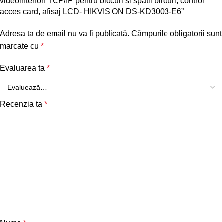
videointerfon TCP/IP pentru blocuri si spatii birouri, control
acces card, afisaj LCD- HIKVISION DS-KD3003-E6”
Adresa ta de email nu va fi publicată.
Câmpurile obligatorii sunt
marcate cu
*
Evaluarea ta
*
Recenzia ta
*