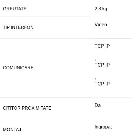
GREUTATE
2,8 kg
Video
TIP INTERFON
TCP IP
,
TCP IP
COMUNICARE
,
TCP IP
Da
CITITOR PROXIMITATE
Ingropat
MONTAJ