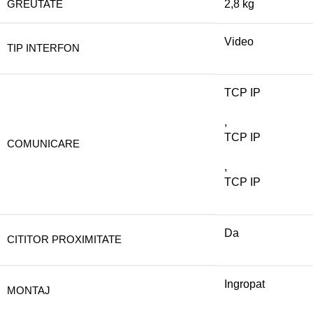
GREUTATE
2,8 kg
Video
TIP INTERFON
TCP IP
,
TCP IP
COMUNICARE
,
TCP IP
Da
CITITOR PROXIMITATE
Ingropat
MONTAJ