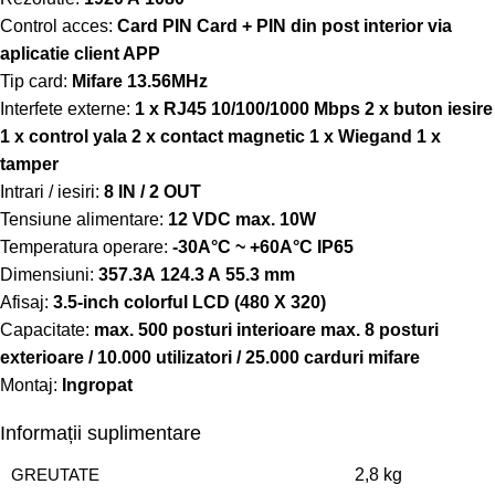
Control acces:
Card PIN Card + PIN din post interior via
aplicatie client APP
Tip card:
Mifare 13.56MHz
Interfete externe:
1 x RJ45 10/100/1000 Mbps 2 x buton iesire
1 x control yala 2 x contact magnetic 1 x Wiegand 1 x
tamper
Intrari / iesiri:
8 IN / 2 OUT
Tensiune alimentare:
12 VDC max. 10W
Temperatura operare:
-30A°C ~ +60A°C IP65
Dimensiuni:
357.3A 124.3 A 55.3 mm
Afisaj:
3.5-inch colorful LCD (480 X 320)
Capacitate:
max. 500 posturi interioare max. 8 posturi
exterioare / 10.000 utilizatori / 25.000 carduri mifare
Montaj:
Ingropat
Informații suplimentare
GREUTATE
2,8 kg