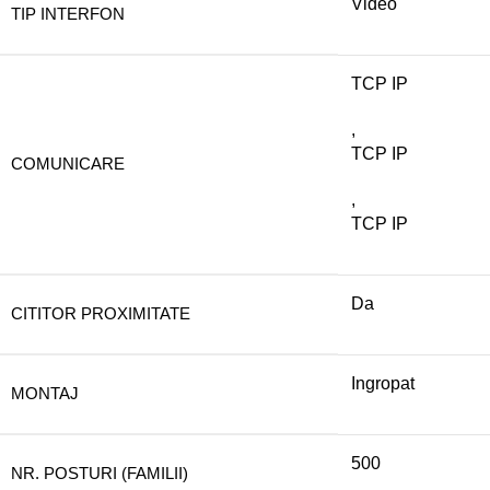
Video
TIP INTERFON
TCP IP
,
TCP IP
COMUNICARE
,
TCP IP
Da
CITITOR PROXIMITATE
Ingropat
MONTAJ
500
NR. POSTURI (FAMILII)