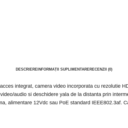
DESCRIERE
INFORMAȚII SUPLIMENTARE
RECENZII (0)
ol acces integrat, camera video incorporata cu rezolutie 
video/audio si deschidere yala de la distanta prin interm
larma, alimentare 12Vdc sau PoE standard IEEE802.3af. Car