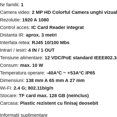
Nr familii:
1
Camera video:
2 MP HD Colorful Camera unghi vizual
Rezolutie:
1920 A 1080
Control acces:
IC Card Reader integrat
Distanta IR:
aprox. 3 metri
Interfata retea:
RJ45 10/100 Mbs
Intrari / iesiri:
4 IN / 1 OUT
Tensiune alimentare:
12 VDC/PoE standard IEEE802.3
Consum:
max. 10 W
Temperatura operare:
-40A°C ~ +53A°C IP65
Dimensiuni:
138 mm A 65 mm A 27 mm
Wi-Fi:
2.4 G; 802.11b/g/n
Stocare:
TF card max. 128 GB (neinclus)
Carcasa:
Plastic rezistent cu finisaj deosebit
Informații suplimentare