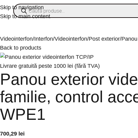
Skip to navigation
Skip to main content
ategorii
% OFERTE
Refurbished
Companie
Blog
Contact
Videointerfon/Interfon
Videointerfon
Post exterior
Panou 
Back to products
Livrare gratuită peste 1000 lei (fără TVA)
Panou exterior vide
familie, control a
WPE1
700,29
lei