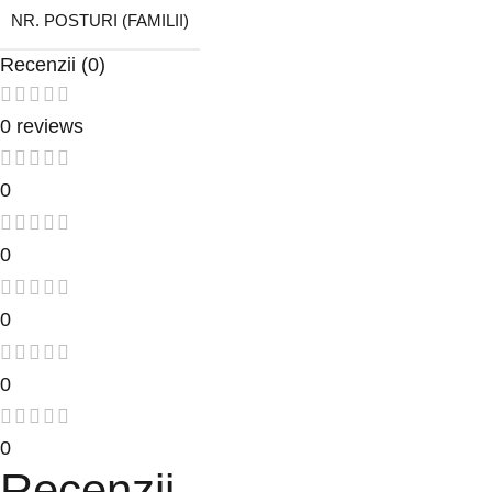
NR. POSTURI (FAMILII)
Recenzii (0)
0 reviews
0
0
0
0
0
Recenzii