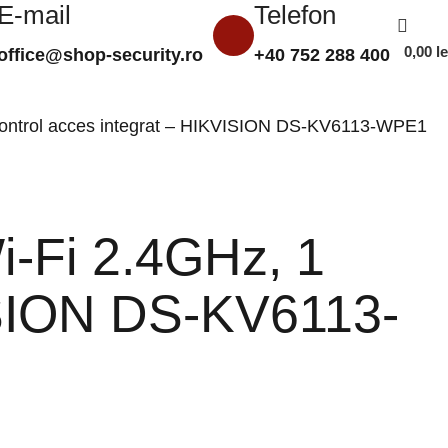
E-mail
Telefon
0,00
le
office@shop-security.ro
+40 752 288 400
Compară
Favorite
Autentificare/Înregistra
e, control acces integrat – HIKVISION DS-KV6113-WPE1
i-Fi 2.4GHz, 1
VISION DS-KV6113-