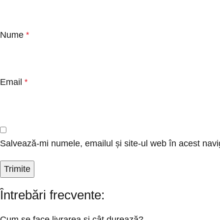
Nume
*
Email
*
Salvează-mi numele, emailul și site-ul web în acest navi
Întrebări frecvente:
Cum se face livrarea și cât durează?