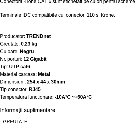
Conectorii Krone CAT 6 sunt etichetati pe culori pentru schem
Terminale IDC compatibile cu, conectori 110 si Krone.
Producator:
TRENDnet
Greutate:
0.23 kg
Culoare:
Negru
Nr. porturi:
12 Gigabit
Tip:
UTP cat6
Material carcasa:
Metal
Dimensiuni:
254 x 44 x 30mm
Tip conector:
RJ45
Temperatura functionare:
-10A°C ~+60A°C
Informații suplimentare
GREUTATE