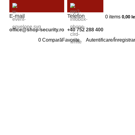
E-mail
Telefon
0
items
0,00
le
office@shop-security.ro
+40 752 288 400
0
Compară
Favorite
Autentificare/Înregistra