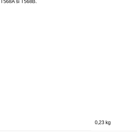
e T568A si T568B.
0,23 kg