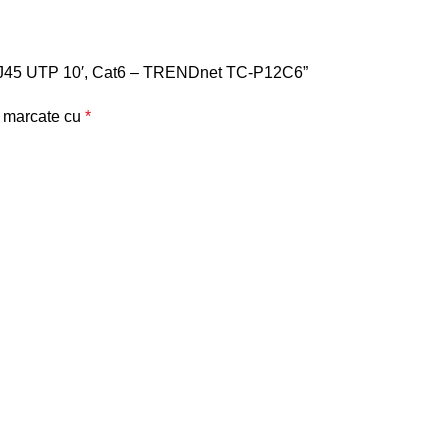
ri RJ45 UTP 10′, Cat6 – TRENDnet TC-P12C6”
t marcate cu
*