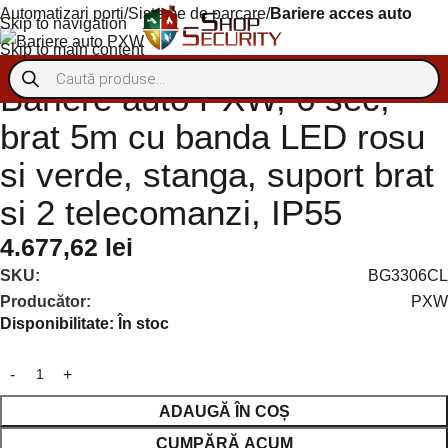
Automatizari porti
Sisteme de parcare
Bariere acces auto
Skip to navigation
Skip to main content
Livrare gratuită peste 1000 lei (fără TVA)
Bariere auto PXW, 6 sec,
brat 5m cu banda LED rosu
si verde, stanga, suport brat
si 2 telecomanzi, IP55
4.677,62
lei
SKU:
BG3306CL
Producător:
PXW
Disponibilitate:
În stoc
ADAUGĂ ÎN COȘ
CUMPĂRĂ ACUM