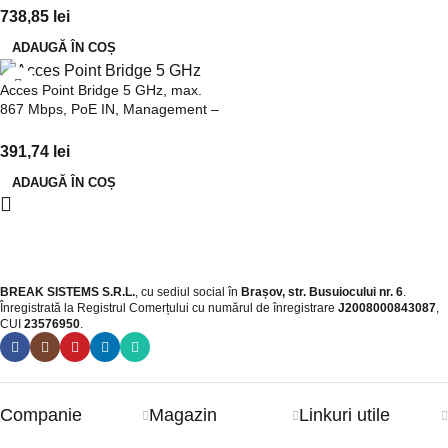
738,85
lei
ADAUGĂ ÎN COȘ
Acces Point Bridge 5 GHz, max.
867 Mbps, PoE IN, Management –
TENDA TND-O6
391,74
lei
ADAUGĂ ÎN COȘ
BREAK SISTEMS S.R.L.
, cu sediul social în
Brașov, str. Busuiocului nr. 6
.
Înregistrată la Registrul Comerțului cu numărul de înregistrare
J2008000843087
,
CUI
23576950
.​
Companie
Magazin
Linkuri utile