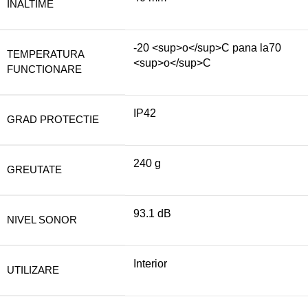
INALTIME
-20 <sup>o</sup>C pana la70
TEMPERATURA
<sup>o</sup>C
FUNCTIONARE
IP42
GRAD PROTECTIE
240 g
GREUTATE
93.1 dB
NIVEL SONOR
Interior
UTILIZARE