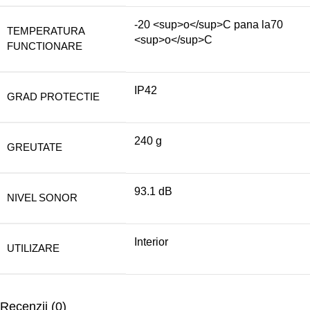
-20 <sup>o</sup>C pana la70
TEMPERATURA
<sup>o</sup>C
FUNCTIONARE
IP42
GRAD PROTECTIE
240 g
GREUTATE
93.1 dB
NIVEL SONOR
Interior
UTILIZARE
Recenzii (0)