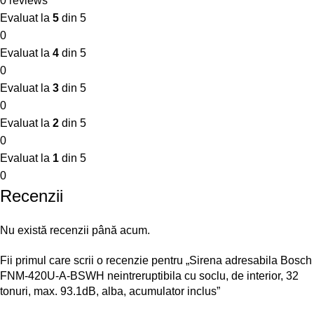
0 reviews
Evaluat la
5
din 5
0
Evaluat la
4
din 5
0
Evaluat la
3
din 5
0
Evaluat la
2
din 5
0
Evaluat la
1
din 5
0
Recenzii
Nu există recenzii până acum.
Fii primul care scrii o recenzie pentru „Sirena adresabila Bosch
FNM-420U-A-BSWH neintreruptibila cu soclu, de interior, 32
tonuri, max. 93.1dB, alba, acumulator inclus”