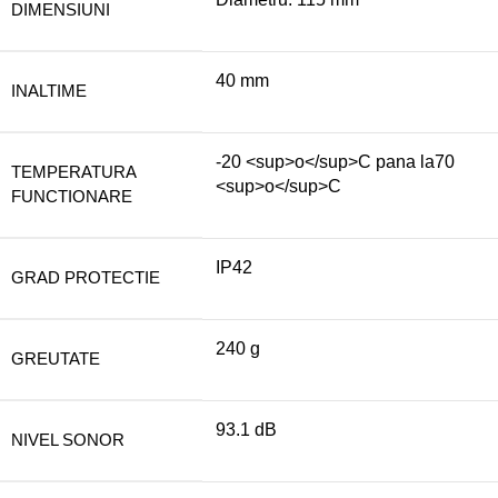
DIMENSIUNI
40 mm
INALTIME
-20 <sup>o</sup>C pana la70
TEMPERATURA
<sup>o</sup>C
FUNCTIONARE
IP42
GRAD PROTECTIE
240 g
GREUTATE
93.1 dB
NIVEL SONOR