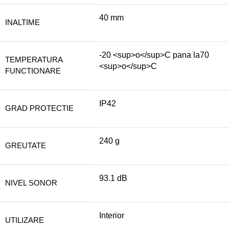
40 mm
INALTIME
-20 <sup>o</sup>C pana la70
TEMPERATURA
<sup>o</sup>C
FUNCTIONARE
IP42
GRAD PROTECTIE
240 g
GREUTATE
93.1 dB
NIVEL SONOR
Interior
UTILIZARE