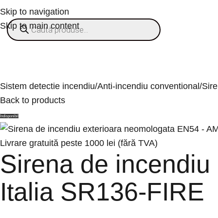
Skip to navigation
Skip to main content
ategorii
% OFERTE
Refurbished
Companie
Blog
Contact
Sistem detectie incendiu
Anti-incendiu conventional
Sir
Back to products
Indisponibil
Livrare gratuită peste 1000 lei (fără TVA)
Sirena de incendi
Italia SR136-FIRE