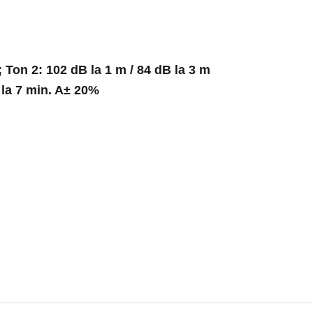
; Ton 2: 102 dB la 1 m / 84 dB la 3 m
 la 7 min. A± 20%