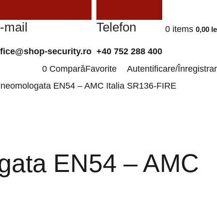
-mail
Telefon
0
items
0,00
le
ffice@shop-security.ro
+40 752 288 400
0
Compară
Favorite
Autentificare/Înregistra
ra neomologata EN54 – AMC Italia SR136-FIRE
logata EN54 – AMC