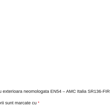
endiu exterioara neomologata EN54 – AMC Italia SR136-FI
rii sunt marcate cu
*