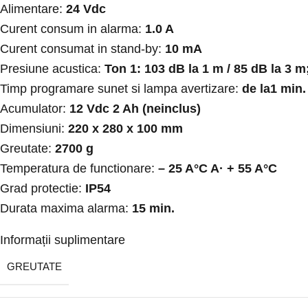
Alimentare:
24 Vdc
Curent consum in alarma:
1.0 A
Curent consumat in stand-by:
10 mA
Presiune acustica:
Ton 1: 103 dB la 1 m / 85 dB la 3 m
Timp programare sunet si lampa avertizare:
de la1 min.
Acumulator:
12 Vdc 2 Ah (neinclus)
Dimensiuni:
220 x 280 x 100 mm
Greutate:
2700 g
Temperatura de functionare:
– 25 A°C A· + 55 A°C
Grad protectie:
IP54
Durata maxima alarma:
15 min.
Informații suplimentare
GREUTATE