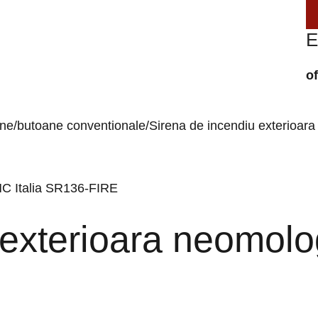
E
o
ene/butoane conventionale
Sirena de incendiu exterioa
u exterioara neomo