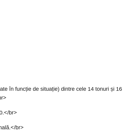
ate în funcție de situație) dintre cele 14 tonuri și 16
br>
00.</br>
onală.</br>