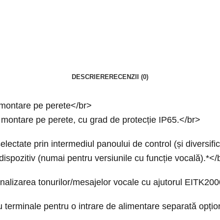
DESCRIERE
RECENZII (0)
 montare pe perete</br>
u montare pe perete, cu grad de protecție IP65.</br>
electate prin intermediul panoului de control (și diversific
 dispozitiv (numai pentru versiunile cu funcție vocală).*</
onalizarea tonurilor/mesajelor vocale cu ajutorul EITK20
cu terminale pentru o intrare de alimentare separată opți