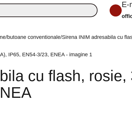
E-
off
d
Companie
Blog
Contact
ene/butoane conventionale
Sirena INIM adresabila cu fla
ila cu flash, rosie,
 ENEA