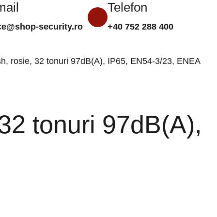
mail
Telefon
0,00
le
ice@shop-security.ro
+40 752 288 400
Compară
Favorite
Autentificare/Înregistra
sh, rosie, 32 tonuri 97dB(A), IP65, EN54-3/23, ENEA
 32 tonuri 97dB(A),