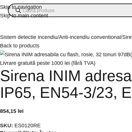
Skip to navigation
Skip to main content
% OFERTE
Refurbishe
Categorii
Sistem detectie incendiu
Anti-incendiu conventional
Sir
Back to products
Livrare gratuită peste 1000 lei (fără TVA)
Sirena INIM adresab
IP65, EN54-3/23,
854,15
lei
SKU:
ES0120RE