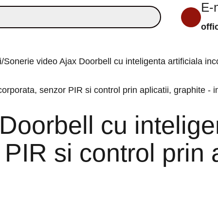
E-
off
i
Sonerie video Ajax Doorbell cu inteligenta artificiala inc
oorbell cu inteligen
PIR si control prin a