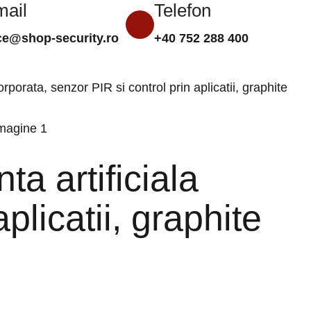
mail
Telefon
0,00
le
ice@shop-security.ro
+40 752 288 400
Compară
Favorite
Autentificare/Înregistra
orporata, senzor PIR si control prin aplicatii, graphite
ta artificiala
plicatii, graphite