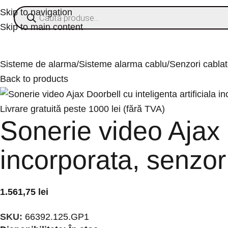
Skip to navigation
Skip to main content
ategorii
% OFERTE
Refurbished
Companie
Blog
Contact
Sisteme de alarma
Sisteme alarma cablu
Senzori cablat
Back to products
Livrare gratuită peste 1000 lei (fără TVA)
Sonerie video Ajax D
incorporata, senzor 
1.561,75
lei
SKU:
66392.125.GP1