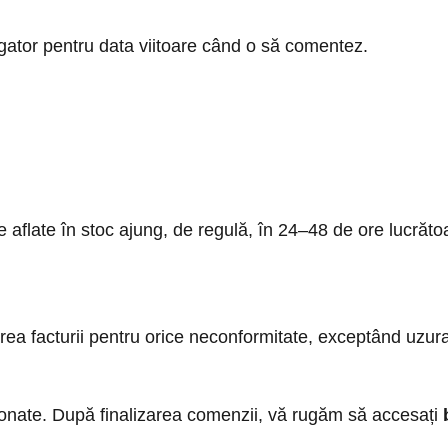
gator pentru data viitoare când o să comentez.
sele aflate în stoc ajung, de regulă, în 24–48 de ore luc
erea facturii pentru orice neconformitate, exceptând uzu
ționate. După finalizarea comenzii, vă rugăm să accesați