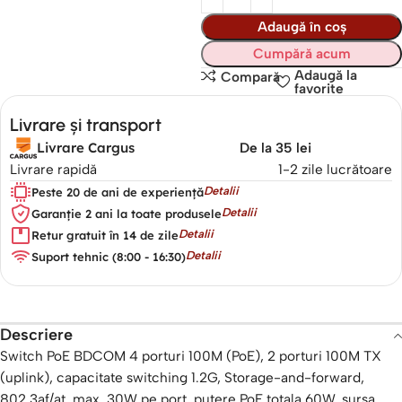
Adaugă în coș
Cumpără acum
Adaugă la
Compară
favorite
Livrare și transport
Livrare Cargus
De la 35 lei
Livrare rapidă
1-2 zile lucrătoare
Detalii
Peste 20 de ani de experiență
Detalii
Garanție 2 ani la toate produsele
Detalii
Retur gratuit în 14 de zile
Detalii
Suport tehnic (8:00 - 16:30)
Descriere
Switch PoE BDCOM 4 porturi 100M (PoE), 2 porturi 100M TX
(uplink), capacitate switching 1.2G, Storage-and-forward,
802.3af/at, max. 30W pe port, putere PoE totala 60W, sursa