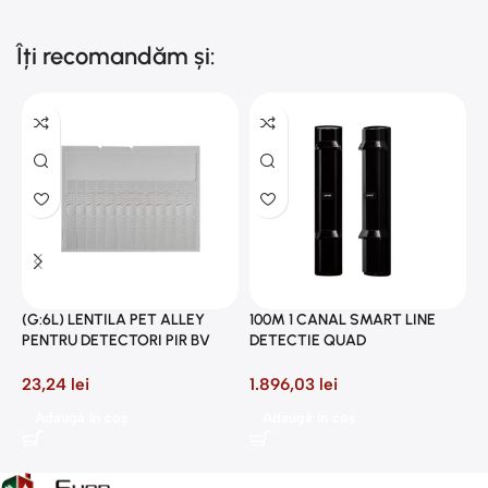
Îți recomandăm și:
2
P
(G:6L) LENTILA PET ALLEY
100M 1 CANAL SMART LINE
8
PENTRU DETECTORI PIR BV
DETECTIE QUAD
23,24
lei
1.896,03
lei
Adaugă în coș
Adaugă în coș