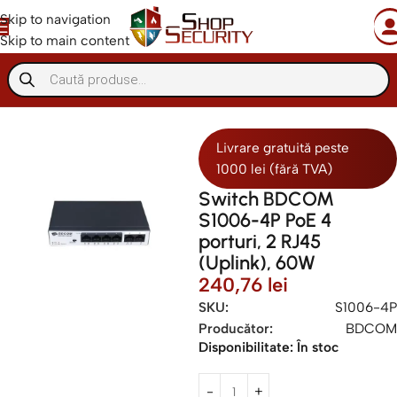
Skip to navigation
Skip to main content
Retelistica
Switch-uri PoE
Livrare gratuită peste
1000 lei (fără TVA)
Switch BDCOM
S1006-4P PoE 4
porturi, 2 RJ45
(Uplink), 60W
240,76
lei
SKU:
S1006-4P
Producător:
BDCOM
Disponibilitate:
În stoc