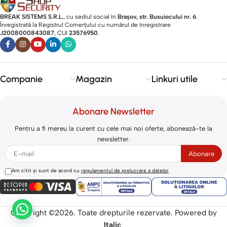
BREAK SISTEMS S.R.L.
, cu sediul social în
Brașov, str. Busuiocului nr. 6
.
Înregistrată la Registrul Comerțului cu numărul de înregistrare
J2008000843087
, CUI
23576950
.​
Companie
Magazin
Linkuri utile
Abonare Newsletter
Pentru a fi mereu la curent cu cele mai noi oferte, abonează-te la
newsletter.
Am citit și sunt de acord cu
regulamentul de prelucrare a datelor
Copyright ©2026. Toate drepturile rezervate. Powered by
Italic
.