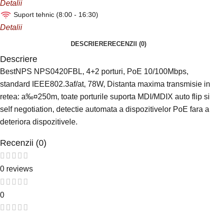
Detalii
Suport tehnic (8:00 - 16:30)
Detalii
DESCRIERE
RECENZII (0)
Descriere
BestNPS NPS0420FBL, 4+2 porturi, PoE 10/100Mbps,
standard IEEE802.3af/at, 78W, Distanta maxima transmisie in
retea: a‰¤250m, toate porturile suporta MDI/MDIX auto flip si
self negotiation, detectie automata a dispozitivelor PoE fara a
deteriora dispozitivele.
Recenzii (0)
0 reviews
0