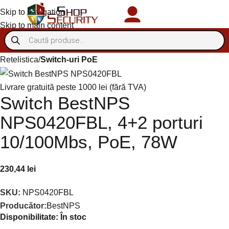
Skip to navigation
Autentificare/Înregistra
Skip to main content
Retelistica
Switch-uri PoE
Livrare gratuită peste 1000 lei (fără TVA)
Switch BestNPS
NPS0420FBL, 4+2 porturi
10/100Mbs, PoE, 78W
230,44
lei
SKU:
NPS0420FBL
Producător:
BestNPS
Disponibilitate:
În stoc