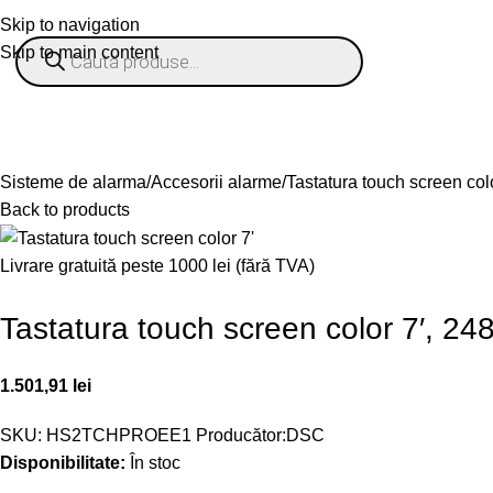
Skip to navigation
Skip to main content
% OFERTE
Refurbished
Companie
Blog
Contact
ategorii
Sisteme de alarma
Accesorii alarme
Tastatura touch screen 
Back to products
Livrare gratuită peste 1000 lei (fără TVA)
Tastatura touch screen color 7′
1.501,91
lei
SKU:
HS2TCHPROEE1
Producător:
DSC
Disponibilitate:
În stoc