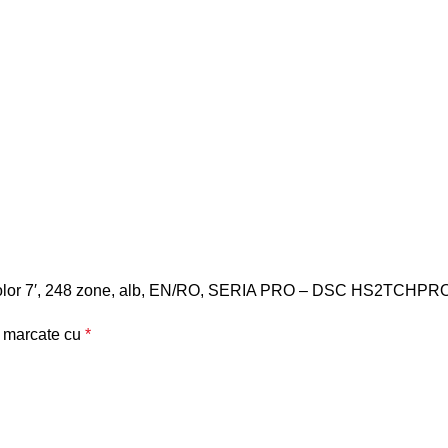
reen color 7′, 248 zone, alb, EN/RO, SERIA PRO – DSC HS2TCHP
t marcate cu
*