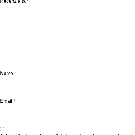
Recenzia ta
*
Nume
*
Email
*