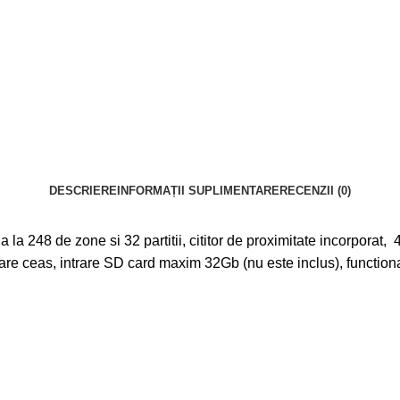
DESCRIERE
INFORMAȚII SUPLIMENTARE
RECENZII (0)
na la 248 de zone si 32 partitii, cititor de proximitate incorpor
isare ceas, intrare SD card maxim 32Gb (nu este inclus), functiona