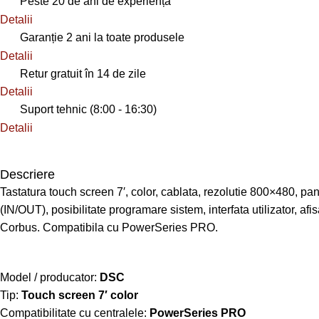
Peste 20 de ani de experiență
Detalii
Garanție 2 ani la toate produsele
Detalii
Retur gratuit în 14 de zile
Detalii
Suport tehnic (8:00 - 16:30)
Detalii
Descriere
Tastatura touch screen 7′, color, cablata, rezolutie 800×480, pa
(IN/OUT), posibilitate programare sistem, interfata utilizator, af
Corbus. Compatibila cu PowerSeries PRO.
Model / producator:
DSC
Tip:
Touch screen 7′ color
Compatibilitate cu centralele:
PowerSeries PRO