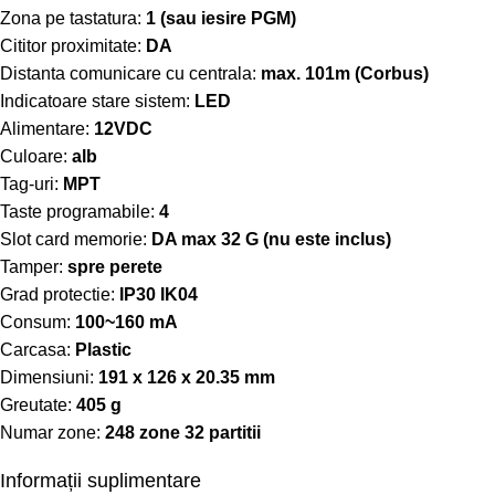
Zona pe tastatura:
1 (sau iesire PGM)
Cititor proximitate:
DA
Distanta comunicare cu centrala:
max. 101m (Corbus)
Indicatoare stare sistem:
LED
Alimentare:
12VDC
Culoare:
alb
Tag-uri:
MPT
Taste programabile:
4
Slot card memorie:
DA max 32 G (nu este inclus)
Tamper:
spre perete
Grad protectie:
IP30 IK04
Consum:
100~160 mA
Carcasa:
Plastic
Dimensiuni:
191 x 126 x 20.35 mm
Greutate:
405 g
Numar zone:
248 zone 32 partitii
Informații suplimentare