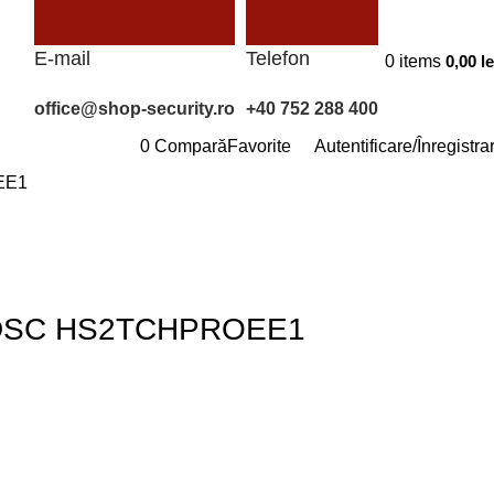
E-mail
Telefon
0
items
0,00
le
office@shop-security.ro
+40 752 288 400
0
Compară
Favorite
Autentificare/Înregistra
OEE1
O – DSC HS2TCHPROEE1