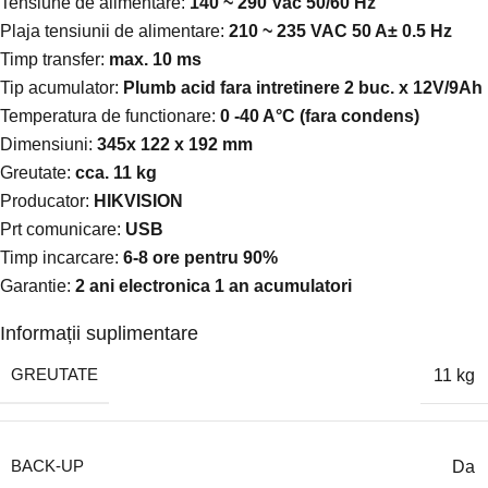
Tensiune de alimentare:
140 ~ 290 Vac 50/60 Hz
Plaja tensiunii de alimentare:
210 ~ 235 VAC 50 A± 0.5 Hz
Timp transfer:
max. 10 ms
Tip acumulator:
Plumb acid fara intretinere 2 buc. x 12V/9Ah
Temperatura de functionare:
0 -40 A°C (fara condens)
Dimensiuni:
345x 122 x 192 mm
Greutate:
cca. 11 kg
Producator:
HIKVISION
Prt comunicare:
USB
Timp incarcare:
6-8 ore pentru 90%
Garantie:
2 ani electronica 1 an acumulatori
Informații suplimentare
GREUTATE
11 kg
BACK-UP
Da