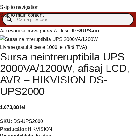
Autentificare/Înregistra
Skip to navigation
Skip to main content
Accesorii supraveghere
Rack si UPS
UPS-uri
Livrare gratuită peste 1000 lei (fără TVA)
Sursa neintreruptibila UPS
2000VA/1200W, afisaj LCD,
AVR – HIKVISION DS-
UPS2000
1.073,88
lei
SKU:
DS-UPS2000
Producător:
HIKVISION
Disponibilitate:
În stoc