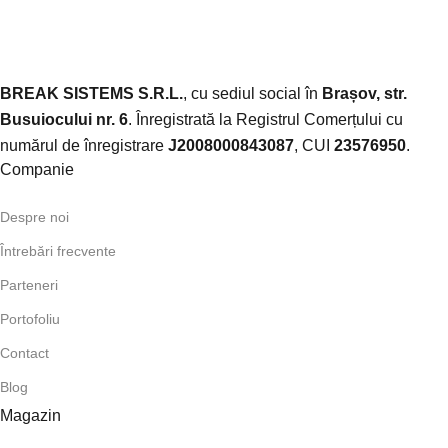
BREAK SISTEMS S.R.L.
, cu sediul social în
Brașov, str.
Busuiocului nr. 6
. Înregistrată la Registrul Comerțului cu
numărul de înregistrare
J2008000843087
, CUI
23576950
.​
Companie
Despre noi
Întrebări frecvente
Parteneri
Portofoliu
Contact
Blog
Magazin