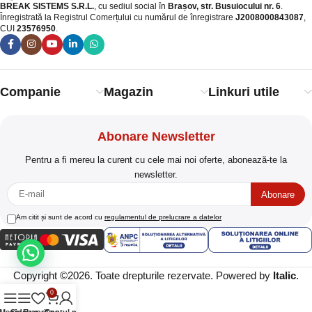
BREAK SISTEMS S.R.L.
, cu sediul social în
Brașov, str. Busuiocului nr. 6
.
Înregistrată la Registrul Comerțului cu numărul de înregistrare
J2008000843087
,
CUI
23576950
.​
Companie
Magazin
Linkuri utile
Abonare Newsletter
Pentru a fi mereu la curent cu cele mai noi oferte, abonează-te la
newsletter.
Am citit și sunt de acord cu
regulamentul de prelucrare a datelor
Copyright ©2026. Toate drepturile rezervate. Powered by
Italic
.
0