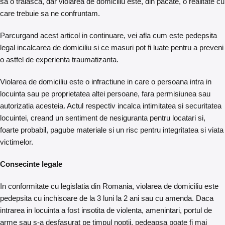
sa o traiasca, dar violarea de domiciliu este, din pacate, o realitate cu
care trebuie sa ne confruntam.
Parcurgand acest articol in continuare, vei afla cum este pedepsita
legal incalcarea de domiciliu si ce masuri pot fi luate pentru a preveni
o astfel de experienta traumatizanta.
Violarea de domiciliu este o infractiune in care o persoana intra in
locuinta sau pe proprietatea altei persoane, fara permisiunea sau
autorizatia acesteia. Actul respectiv incalca intimitatea si securitatea
locuintei, creand un sentiment de nesiguranta pentru locatari si,
foarte probabil, pagube materiale si un risc pentru integritatea si viata
victimelor.
Consecinte legale
In conformitate cu legislatia din Romania, violarea de domiciliu este
pedepsita cu inchisoare de la 3 luni la 2 ani sau cu amenda. Daca
intrarea in locuinta a fost insotita de violenta, amenintari, portul de
arme sau s-a desfasurat pe timpul noptii, pedeapsa poate fi mai