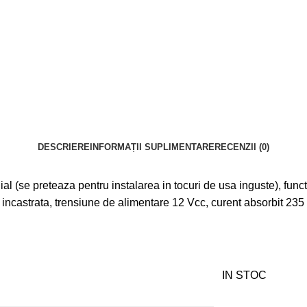
DESCRIERE
INFORMAȚII SUPLIMENTARE
RECENZII (0)
adial (se preteaza pentru instalarea in tocuri de usa inguste), f
e incastrata, trensiune de alimentare 12 Vcc, curent absorbit 235
IN STOC