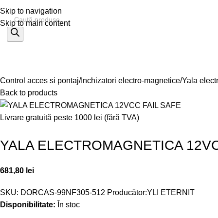
Skip to navigation
Skip to main content
% OFERTE
Refurbished
Companie
Blog
Contact
ategorii
Control acces si pontaj
Inchizatori electro-magnetice
Yala elec
Back to products
Livrare gratuită peste 1000 lei (fără TVA)
YALA ELECTROMAGNETICA 12VC
681,80
lei
SKU:
DORCAS-99NF305-512
Producător:
YLI ETERNIT
Disponibilitate:
În stoc