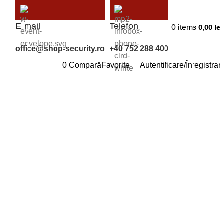
E-mail
Telefon
0
items
0,00
le
office@shop-security.ro
+40 752 288 400
0
Compară
Favorite
Autentificare/Înregistra