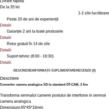
Livrare rapidă
De la 35 lei
1-2 zile lucrătoare
Peste 20 de ani de experiență
Detalii
Garanție 2 ani la toate produsele
Detalii
Retur gratuit în 14 de zile
Detalii
Suport tehnic (8:00 - 16:30)
Detalii
DESCRIERE
INFORMAȚII SUPLIMENTARE
RECENZII (0)
Descriere
Convertor camera analogica SD la standard DT-CAM, 2 fire
Transforma semnalul camerei postului de interfonie in semnal
camera analogica
Dimensiuni:45*45*16mm