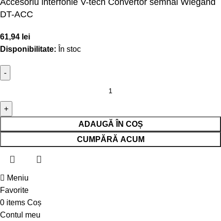
Accesoriu interfonie V-tech Convertor semnal Wiegand
DT-ACC
61,94
lei
Disponibilitate:
În stoc
ADAUGĂ ÎN COȘ
CUMPĂRĂ ACUM
Meniu
Favorite
0
items
Coș
Contul meu