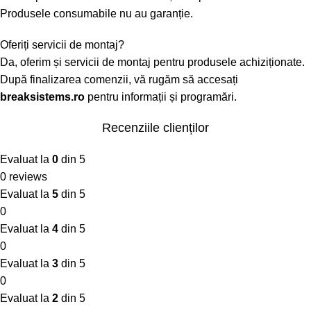
Produsele consumabile nu au garanție.
Oferiți servicii de montaj?
Da, oferim și servicii de montaj pentru produsele achiziționate.
După finalizarea comenzii, vă rugăm să accesați
breaksistems.ro
pentru informații și programări.
Recenziile clienților
Evaluat la
0
din 5
0 reviews
Evaluat la
5
din 5
0
Evaluat la
4
din 5
0
Evaluat la
3
din 5
0
Evaluat la
2
din 5