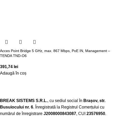
Acces Point Bridge 5 GHz, max. 867 Mbps, PoE IN, Management –
TENDA TND-O6
391,74
lei
Adaugă în coș
BREAK SISTEMS S.R.L.
, cu sediul social în
Brașov, str.
Busuiocului nr. 6
. Înregistrată la Registrul Comerțului cu
numărul de înregistrare
J2008000843087
, CUI
23576950
.​