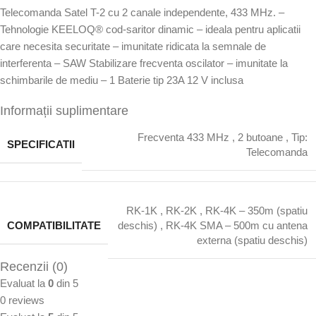
Telecomanda Satel T-2 cu 2 canale independente, 433 MHz. –
Tehnologie KEELOQ® cod-saritor dinamic – ideala pentru aplicatii
care necesita securitate – imunitate ridicata la semnale de
interferenta – SAW Stabilizare frecventa oscilator – imunitate la
schimbarile de mediu – 1 Baterie tip 23A 12 V inclusa
Informații suplimentare
Frecventa 433 MHz
,
2 butoane
,
Tip:
SPECIFICATII
Telecomanda
RK-1K
,
RK-2K
,
RK-4K – 350m (spatiu
COMPATIBILITATE
deschis)
,
RK-4K SMA – 500m cu antena
externa (spatiu deschis)
Recenzii (0)
Evaluat la
0
din 5
0 reviews