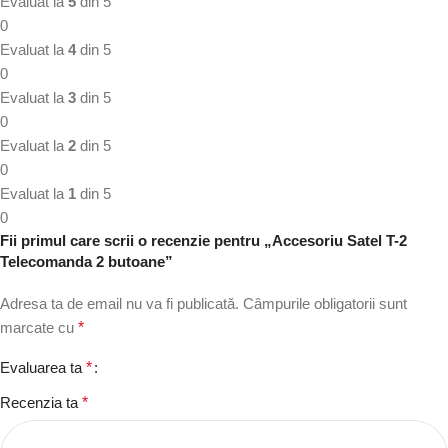
Evaluat la
5
din 5
0
Evaluat la
4
din 5
0
Evaluat la
3
din 5
0
Evaluat la
2
din 5
0
Evaluat la
1
din 5
0
Fii primul care scrii o recenzie pentru „Accesoriu Satel T-2
Telecomanda 2 butoane”
Adresa ta de email nu va fi publicată.
Câmpurile obligatorii sunt
marcate cu
*
Evaluarea ta
*
Recenzia ta
*