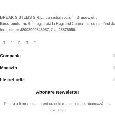
BREAK SISTEMS S.R.L.
, cu sediul social în
Brașov, str.
Busuiocului nr. 6
. Înregistrată la Registrul Comerțului cu numărul de
înregistrare
J2008000843087
, CUI
23576950
.​
Companie
Magazin
Linkuri utile
Abonare Newsletter
Pentru a fi mereu la curent cu cele mai noi oferte, abonează-te la
newsletter.