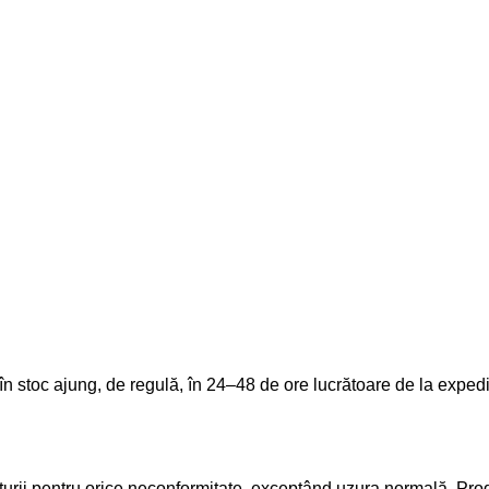
ate în stoc ajung, de regulă, în 24–48 de ore lucrătoare de la e
cturii pentru orice neconformitate, exceptând uzura normală. Pr