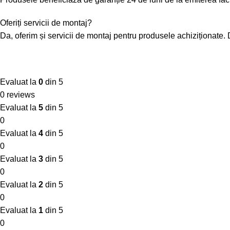
Oferiți servicii de montaj?
Da, oferim și servicii de montaj pentru produsele achiziționate
Evaluat la
0
din 5
0 reviews
Evaluat la
5
din 5
0
Evaluat la
4
din 5
0
Evaluat la
3
din 5
0
Evaluat la
2
din 5
0
Evaluat la
1
din 5
0