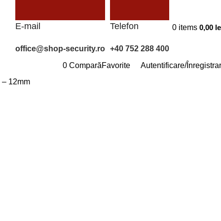
E-mail
Telefon
0
items
0,00
le
office@shop-security.ro
+40 752 288 400
0
Compară
Favorite
Autentificare/Înregistra
8 – 12mm