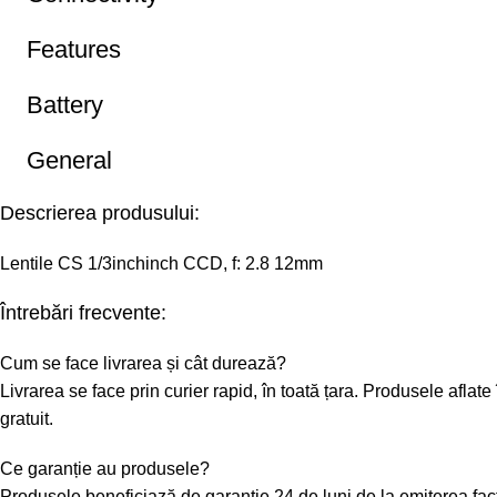
Features
Battery
General
Descrierea produsului:
Lentile CS 1/3inchinch CCD, f: 2.8 12mm
Întrebări frecvente:
Cum se face livrarea și cât durează?
Livrarea se face prin curier rapid, în toată țara. Produsele afl
gratuit.
Ce garanție au produsele?
Produsele beneficiază de garanție 24 de luni de la emiterea fa