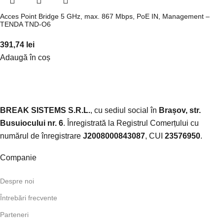
Acces Point Bridge 5 GHz, max. 867 Mbps, PoE IN, Management –
TENDA TND-O6
391,74
lei
Adaugă în coș
BREAK SISTEMS S.R.L.
, cu sediul social în
Brașov, str.
Busuiocului nr. 6
. Înregistrată la Registrul Comerțului cu
numărul de înregistrare
J2008000843087
, CUI
23576950
.​
Companie
Despre noi
Întrebări frecvente
Parteneri