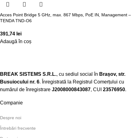
Acces Point Bridge 5 GHz, max. 867 Mbps, PoE IN, Management –
TENDA TND-O6
391,74
lei
Adaugă în coș
BREAK SISTEMS S.R.L.
, cu sediul social în
Brașov, str.
Busuiocului nr. 6
. Înregistrată la Registrul Comerțului cu
numărul de înregistrare
J2008000843087
, CUI
23576950
.​
Companie
Despre noi
Întrebări frecvente