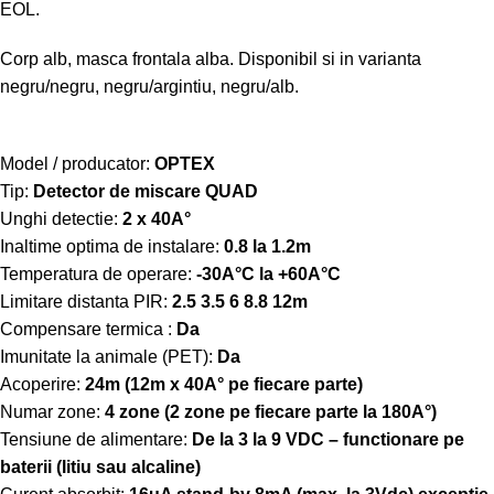
EOL.
Corp alb, masca frontala alba. Disponibil si in varianta
negru/negru, negru/argintiu, negru/alb.
Model / producator:
OPTEX
Tip:
Detector de miscare QUAD
Unghi detectie:
2 x 40A°
Inaltime optima de instalare:
0.8 la 1.2m
Temperatura de operare:
-30A°C la +60A°C
Limitare distanta PIR:
2.5 3.5 6 8.8 12m
Compensare termica :
Da
Imunitate la animale (PET):
Da
Acoperire:
24m (12m x 40A° pe fiecare parte)
Numar zone:
4 zone (2 zone pe fiecare parte la 180A°)
Tensiune de alimentare:
De la 3 la 9 VDC – functionare pe
baterii (litiu sau alcaline)