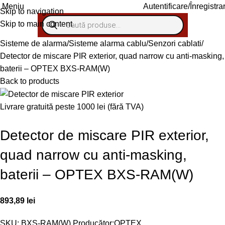
Autentificare/Înregistra
Meniu
Skip to navigation
Skip to main content
Sisteme de alarma
Sisteme alarma cablu
Senzori cablati
Detector de miscare PIR exterior, quad narrow cu anti-masking,
baterii – OPTEX BXS-RAM(W)
Back to products
Livrare gratuită peste 1000 lei (fără TVA)
Detector de miscare PIR exterior,
quad narrow cu anti-masking,
baterii – OPTEX BXS-RAM(W)
893,89
lei
SKU:
BXS-RAM(W)
Producător:
OPTEX