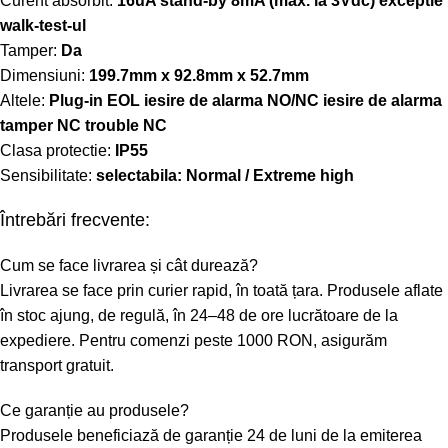
Curent absorbit:
16uA stand-by 8mA (max. la 3Vdc) exceptie
walk-test-ul
Tamper:
Da
Dimensiuni:
199.7mm x 92.8mm x 52.7mm
Altele:
Plug-in EOL iesire de alarma NO/NC iesire de alarma
tamper NC trouble NC
Clasa protectie:
IP55
Sensibilitate:
selectabila: Normal / Extreme high
Întrebări frecvente:
Cum se face livrarea și cât durează?
Livrarea se face prin curier rapid, în toată țara. Produsele aflate
în stoc ajung, de regulă, în 24–48 de ore lucrătoare de la
expediere. Pentru comenzi peste 1000 RON, asigurăm
transport gratuit.
Ce garanție au produsele?
Produsele beneficiază de garanție 24 de luni de la emiterea