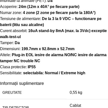
Imunitate la animale (PET):
Da
Acoperire:
24m (12m x 40A° pe fiecare parte)
Numar zone:
4 zone (2 zone pe fiecare parte la 180A°)
Tensiune de alimentare:
De la 3 la 9 VDC – functionare pe
baterii (litiu sau alcaline)
Curent absorbit:
16uA stand-by 8mA (max. la 3Vdc) exceptie
walk-test-ul
Tamper:
Da
Dimensiuni:
199.7mm x 92.8mm x 52.7mm
Altele:
Plug-in EOL iesire de alarma NO/NC iesire de alarma
tamper NC trouble NC
Clasa protectie:
IP55
Sensibilitate:
selectabila: Normal / Extreme high
Informații suplimentare
GREUTATE
0,55 kg
Cablat
TIP DETECTOR