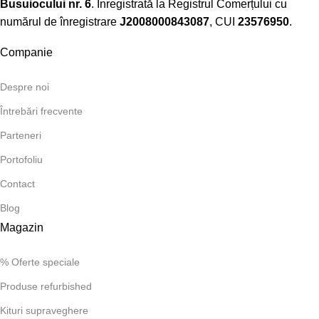
Busuiocului nr. 6
. Înregistrată la Registrul Comerțului cu
numărul de înregistrare
J2008000843087
, CUI
23576950
.​
Companie
Despre noi
Întrebări frecvente
Parteneri
Portofoliu
Contact
Blog
Magazin
% Oferte speciale
Produse refurbished
Kituri supraveghere