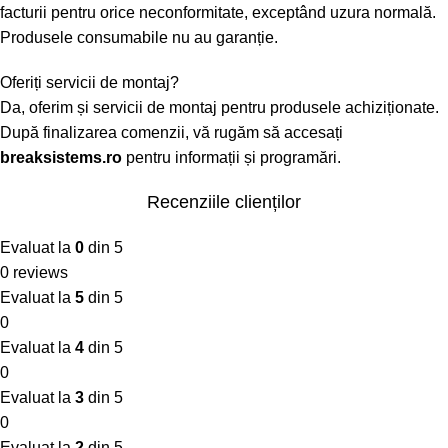
facturii pentru orice neconformitate, exceptând uzura normală.
Produsele consumabile nu au garanție.
Oferiți servicii de montaj?
Da, oferim și servicii de montaj pentru produsele achiziționate.
După finalizarea comenzii, vă rugăm să accesați
breaksistems.ro
pentru informații și programări.
Recenziile clienților
Evaluat la
0
din 5
0 reviews
Evaluat la
5
din 5
0
Evaluat la
4
din 5
0
Evaluat la
3
din 5
0
Evaluat la
2
din 5