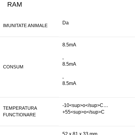
RAM
Da
IMUNITATE ANIMALE
8.5mA
,
8.5mA
CONSUM
,
8.5mA
-10<sup>o</sup>C…
TEMPERATURA
+55<sup>o</sup>C
FUNCTIONARE
52 x 81 x 33 mm