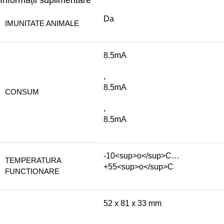
Da
IMUNITATE ANIMALE
8.5mA
,
8.5mA
CONSUM
,
8.5mA
-10<sup>o</sup>C…
TEMPERATURA
+55<sup>o</sup>C
FUNCTIONARE
52 x 81 x 33 mm