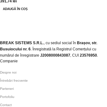
391,74
lei
ADAUGĂ ÎN COȘ
BREAK SISTEMS S.R.L.
, cu sediul social în
Brașov, str.
Busuiocului nr. 6
. Înregistrată la Registrul Comerțului cu
numărul de înregistrare
J2008000843087
, CUI
23576950
.​
Companie
Despre noi
Întrebări frecvente
Parteneri
Portofoliu
Contact