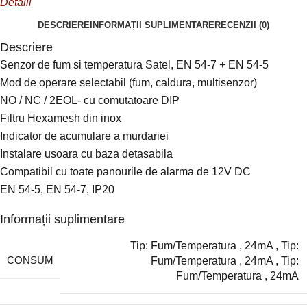
Detalii
DESCRIERE
INFORMAȚII SUPLIMENTARE
RECENZII (0)
Descriere
Senzor de fum si temperatura Satel, EN 54-7 + EN 54-5
Mod de operare selectabil (fum, caldura, multisenzor)
NO / NC / 2EOL- cu comutatoare DIP
Filtru Hexamesh din inox
Indicator de acumulare a murdariei
Instalare usoara cu baza detasabila
Compatibil cu toate panourile de alarma de 12V DC
EN 54-5, EN 54-7, IP20
Informații suplimentare
Tip: Fum/Temperatura
,
24mA
,
Tip:
CONSUM
Fum/Temperatura
,
24mA
,
Tip:
Fum/Temperatura
,
24mA