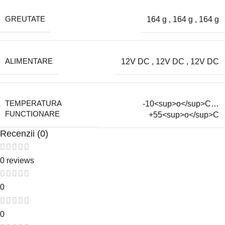
GREUTATE
164 g
,
164 g
,
164 g
ALIMENTARE
12V DC
,
12V DC
,
12V DC
-10<sup>o</sup>C…
TEMPERATURA
FUNCTIONARE
+55<sup>o</sup>C
Recenzii (0)
0 reviews
0
0