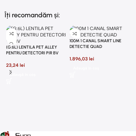
Îți recomandăm și:
100M 1 CANAL SMART LINE
DETECTIE QUAD
(G:6L) LENTILA PET ALLEY
PENTRU DETECTORI PIR BV
1.896,03
lei
23,24
lei
Adaugă în coș
2
Adaugă în coș
P
8