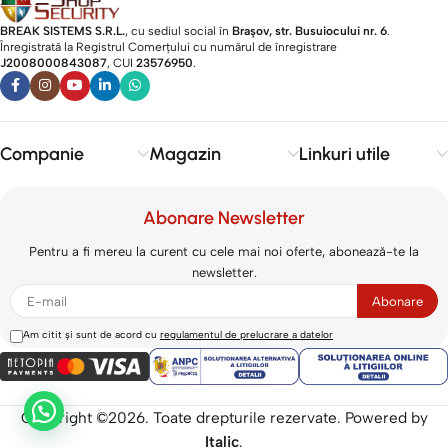
BREAK SISTEMS S.R.L.
, cu sediul social în
Brașov, str. Busuiocului nr. 6
.
Înregistrată la Registrul Comerțului cu numărul de înregistrare
J2008000843087
, CUI
23576950
.​
Companie
Magazin
Linkuri utile
Abonare Newsletter
Pentru a fi mereu la curent cu cele mai noi oferte, abonează-te la
newsletter.
Am citit și sunt de acord cu
regulamentul de prelucrare a datelor
Copyright ©2026. Toate drepturile rezervate. Powered by
Italic
.