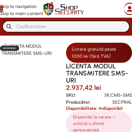
Skip to navigation
Skip to main content
eme de alarma
Accesorii alarme
Comunicatoare sisteme alarma
Livrare gratuită peste
INDISPONIBIL
1000 lei (fără TVA)
LICENTA MODUL
TRANSMITERE SMS-
URI
2.937,42
lei
SKU:
SK.CMS-SMS
Producător:
SECPRAL
Disponibilitate: Indisponibil
Disponibil la cerere —
solicită o ofertă
personalizată