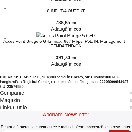
8 INPUT/4 OUTPUT
738,85
lei
Adaugă în coș
Acces Point Bridge 5 GHz, max. 867 Mbps, PoE IN, Management –
TENDA TND-O6
391,74
lei
Adaugă în coș
BREAK SISTEMS S.R.L.
, cu sediul social în
Brașov, str. Busuiocului nr. 6
.
Înregistrată la Registrul Comerțului cu numărul de înregistrare
J2008000843087
,
CUI
23576950
.​
Companie
Magazin
Linkuri utile
Abonare Newsletter
Pentru a fi mereu la curent cu cele mai noi oferte, abonează-te la newsletter.