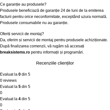
Ce garanție au produsele?
Produsele beneficiază de garanție 24 de luni de la emiterea
facturii pentru orice neconformitate, exceptând uzura normală.
Produsele consumabile nu au garanție.
Oferiți servicii de montaj?
Da, oferim și servicii de montaj pentru produsele achiziționate.
După finalizarea comenzii, vă rugăm să accesați
breaksistems.ro
pentru informații și programări.
Recenziile clienților
Evaluat la
0
din 5
0 reviews
Evaluat la
5
din 5
0
Evaluat la
4
din 5
0