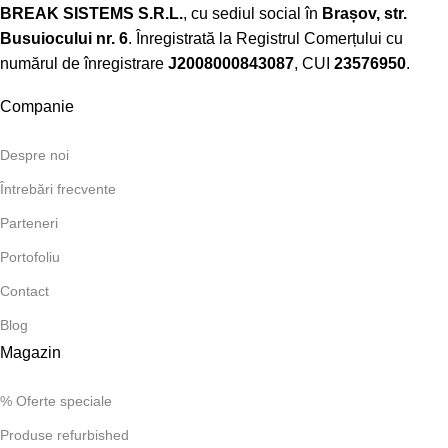
BREAK SISTEMS S.R.L.
, cu sediul social în
Brașov, str.
Busuiocului nr. 6
. Înregistrată la Registrul Comerțului cu
numărul de înregistrare
J2008000843087
, CUI
23576950
.​
Companie
Despre noi
Întrebări frecvente
Parteneri
Portofoliu
Contact
Blog
Magazin
% Oferte speciale
Produse refurbished