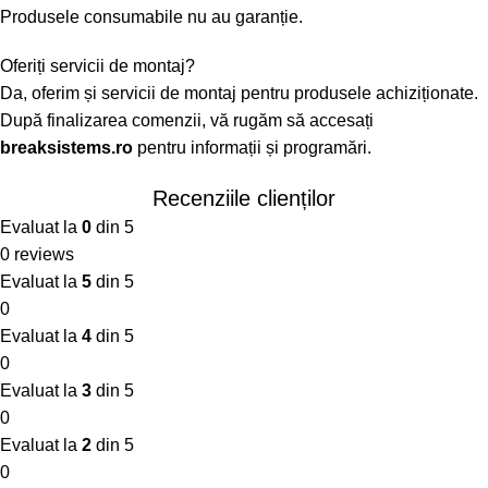
Produsele consumabile nu au garanție.
Oferiți servicii de montaj?
Da, oferim și servicii de montaj pentru produsele achiziționate.
După finalizarea comenzii, vă rugăm să accesați
breaksistems.ro
pentru informații și programări.
Recenziile clienților
Evaluat la
0
din 5
0 reviews
Evaluat la
5
din 5
0
Evaluat la
4
din 5
0
Evaluat la
3
din 5
0
Evaluat la
2
din 5
0