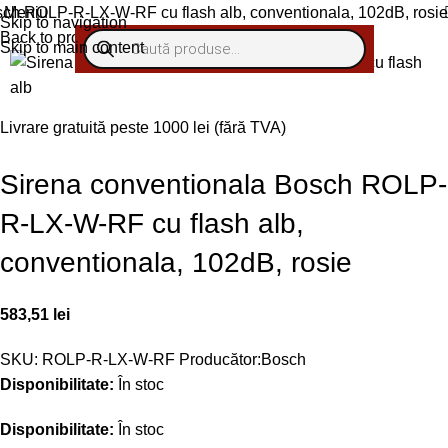
sch ROLP-R-LX-W-RF cu flash alb, conventionala, 102dB, rosie
Meniu
Skip to navigation
Back to products
Skip to main content
Livrare gratuită peste 1000 lei (fără TVA)
Sirena conventionala Bosch ROLP-
R-LX-W-RF cu flash alb,
conventionala, 102dB, rosie
583,51
lei
SKU:
ROLP-R-LX-W-RF
Producător:
Bosch
Disponibilitate:
În stoc
Disponibilitate:
În stoc