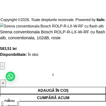
Copyright ©2026. Toate drepturile rezervate. Powered by
Italic
.
Sirena conventionala Bosch ROLP-R-LX-W-RF cu flash
alb, conventionala, 102dB, rosie
583,51
lei
Disponibilitate:
În stoc
ADAUGĂ ÎN COȘ
CUMPĂRĂ ACUM
0
Favorite