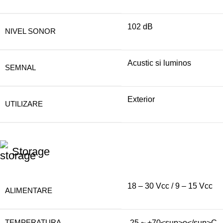
102 dB
NIVEL SONOR
Acustic si luminos
SEMNAL
Exterior
UTILIZARE
Storage
18 – 30 Vcc / 9 – 15 Vcc
ALIMENTARE
TEMPERATURA
-25 ~ +70<sup>o</sup>C