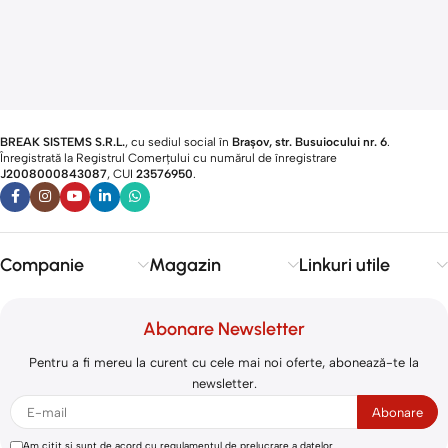
BREAK SISTEMS S.R.L.
, cu sediul social în
Brașov, str. Busuiocului nr. 6
.
Înregistrată la Registrul Comerțului cu numărul de înregistrare
J2008000843087
, CUI
23576950
.​
Companie
Magazin
Linkuri utile
Abonare Newsletter
Pentru a fi mereu la curent cu cele mai noi oferte, abonează-te la
newsletter.
Am citit și sunt de acord cu
regulamentul de prelucrare a datelor