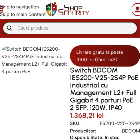
Skip to navigation
Skip to main content
Retelistica
Switch-uri PoE
Livrare gratuită peste
1000 lei (fără TVA)
Switch BDCOM
IES200-V25-2S4P PoE
Industrial cu
Management L2+ Full
Gigabit 4 porturi PoE,
2 SFP, 120W, IP40
1.368,21
lei
SKU:
IES200-V25-2S4P
Producător:
BDCOM
Disponibilitate:
În stoc