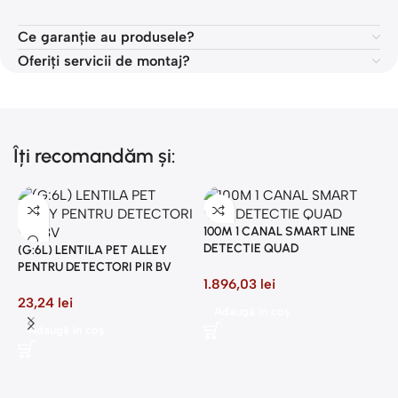
Ce garanție au produsele?
Oferiți servicii de montaj?
Îți recomandăm și:
100M 1 CANAL SMART LINE
DETECTIE QUAD
(G:6L) LENTILA PET ALLEY
PENTRU DETECTORI PIR BV
1.896,03
lei
23,24
lei
Adaugă în coș
2
Adaugă în coș
P
8