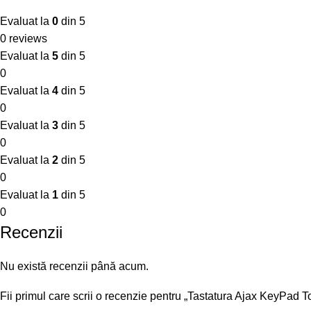
Evaluat la
0
din 5
0 reviews
Evaluat la
5
din 5
0
Evaluat la
4
din 5
0
Evaluat la
3
din 5
0
Evaluat la
2
din 5
0
Evaluat la
1
din 5
0
Recenzii
Nu există recenzii până acum.
Fii primul care scrii o recenzie pentru „Tastatura Ajax KeyPad T