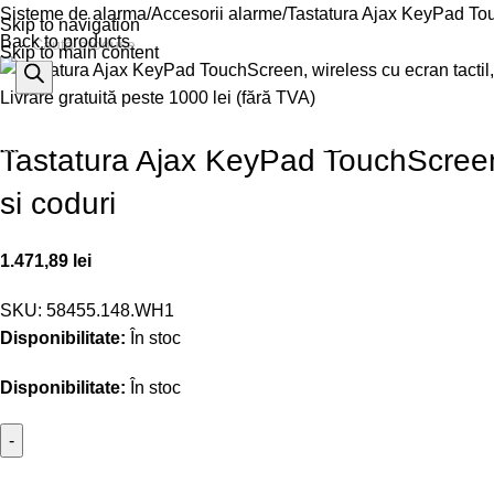
Sisteme de alarma
Accesorii alarme
Tastatura Ajax KeyPad Touc
Skip to navigation
Back to products
Skip to main content
Livrare gratuită peste 1000 lei (fără TVA)
% OFERTE
Refurbished
Companie
Blog
Contact
ategorii
Tastatura Ajax KeyPad TouchScreen, 
si coduri
1.471,89
lei
SKU:
58455.148.WH1
Disponibilitate:
În stoc
Disponibilitate:
În stoc