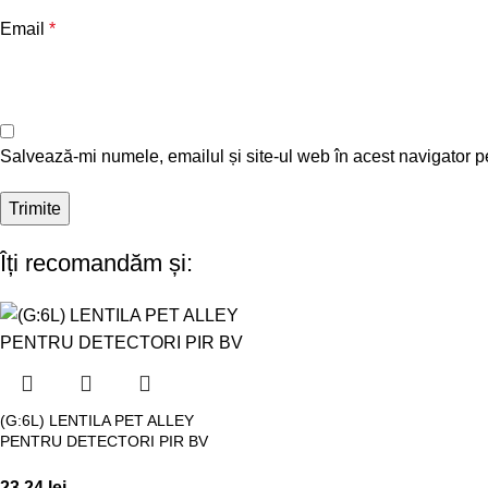
Email
*
Salvează-mi numele, emailul și site-ul web în acest navigator p
Îți recomandăm și:
(G:6L) LENTILA PET ALLEY
PENTRU DETECTORI PIR BV
23,24
lei