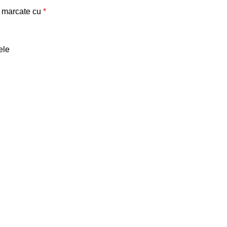
t marcate cu
*
ele