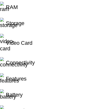
RAM
Storage
Video Card
Connectivity
Features
Battery