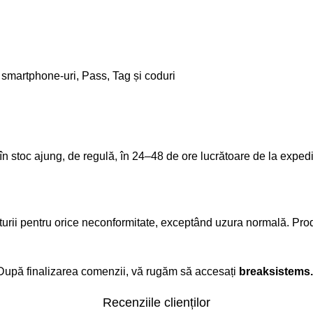
u smartphone-uri, Pass, Tag și coduri
ate în stoc ajung, de regulă, în 24–48 de ore lucrătoare de la e
cturii pentru orice neconformitate, exceptând uzura normală. Pr
. După finalizarea comenzii, vă rugăm să accesați
breaksistems.
Recenziile clienților