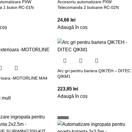
automatizare PXW
Accesoriu automatizare PXW
a 1 buton RC-01N
Telecomanda 2 butoane RC-02N
24,66
lei
 coș
Adaugă în coș
Arc gri pentru bariera QIK7EH – DITEC
QIKM1
erioara -MOTORLINE MA4
223,85
lei
Adaugă în coș
i mult
Indisponibil