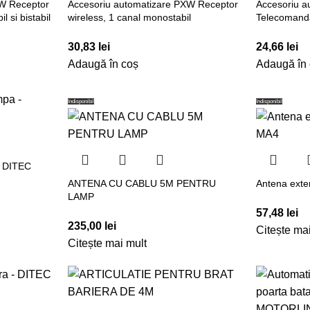
XW Receptor
Accesoriu automatizare PXW Receptor
Accesoriu 
l si bistabil
wireless, 1 canal monostabil
Telecomand
30,83
lei
24,66
lei
Adaugă în coș
Adaugă în
Indisponibil
Indisponibil
– DITEC
ANTENA CU CABLU 5M PENTRU
Antena ext
LAMP
57,48
lei
235,00
lei
Citește ma
Citește mai mult