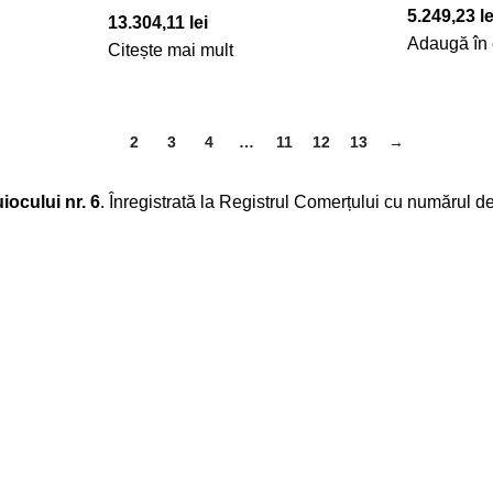
5.249,23
le
13.304,11
lei
Adaugă în
Citește mai mult
1
2
3
4
…
11
12
13
→
iocului nr. 6
. Înregistrată la Registrul Comerțului cu numărul d