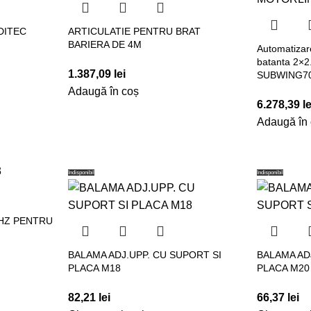
 DITEC
ARTICULATIE PENTRU BRAT
BARIERA DE 4M
Automatizar
batanta 2×
1.387,09
lei
SUBWING70
Adaugă în coș
6.278,39
le
Adaugă în
Indisponibil
Indisponibil
MHZ PENTRU
BALAMA ADJ.UPP. CU SUPORT SI
BALAMA AD
PLACA M18
PLACA M20
82,21
lei
66,37
lei