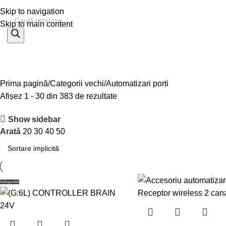
Skip to navigation
Skip to main content
% OFERTE
Refurbished
Companie
Blog
Contact
ategorii
Prima pagină
Categorii vechi
Automatizari porti
Afișez 1 - 30 din 383 de rezultate
Show sidebar
Arată
20
30
40
50
Indisponibil