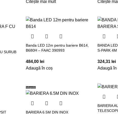
Citește mai mult
Citește ma
Banda LED 12m pentru bariere B614,
BANDA LED
B680H – FAAC 390993
S-PARK 4M
CU SURUB
484,00
lei
324,31
lei
Adaugă în coș
Adaugă în
Indisponibil
BARIERA A
TELESCOPI
SIT
BARIERA 6.5M DIN INOX