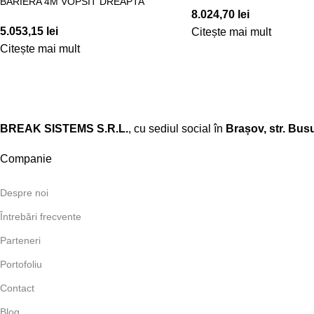
BARIERA 4M VOPSIT DREAPTA
8.024,70
lei
5.053,15
lei
Citește mai mult
Citește mai mult
BREAK SISTEMS S.R.L.
, cu sediul social în
Brașov, str. Busu
Companie
Despre noi
Întrebări frecvente
Parteneri
Portofoliu
Contact
Blog