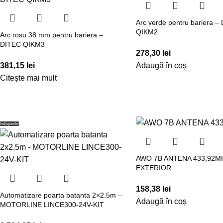
Arc verde pentru bariera –
QIKM2
Arc rosu 38 mm pentru bariera –
DITEC QIKM3
278,30
lei
381,15
lei
Adaugă în coș
Citește mai mult
Indisponibil
AWO 7B ANTENA 433,92
EXTERIOR
158,38
lei
Automatizare poarta batanta 2×2.5m –
Adaugă în coș
MOTORLINE LINCE300-24V-KIT