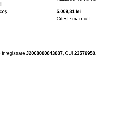
i
 coș
5.069,81
lei
Citește mai mult
e înregistrare
J2008000843087
, CUI
23576950
.​