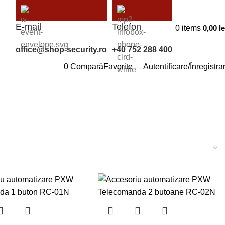
E-mail
Telefon
0
items
0,00
le
office@shop-security.ro
+40 752 288 400
0
Compară
Favorite
Autentificare/Înregistra